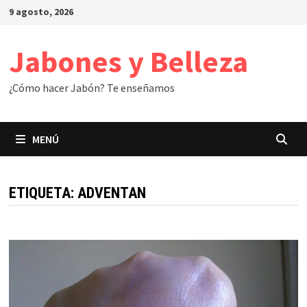
Saltar
9 agosto, 2026
al
contenido
Jabones y Belleza
¿Cómo hacer Jabón? Te enseñamos
MENÚ
ETIQUETA:
ADVENTAN