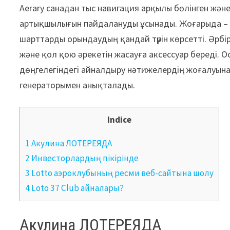
Aerary санадан тыс навигация арқылы бөлінген жә
артықшылығын пайдалануды ұсынады.
Жоғарыда – д
шарттарды орындаудың қандай түрін көрсетті. Әрбі
және қол қою әрекетін жасауға аксессуар береді. О
дөңгелегіндегі айналдыру нәтижелердің жоғалуына
генераторымен анықталады.
Indice
1 Акулина ЛОТЕРЕЯДА
2 Инвесторлардың пікірінде
3 Lotto аэроклубының ресми веб-сайтына шолу
4 Loto 37 Club айналары?
Акулина ЛОТЕРЕЯДА