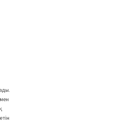
ады.
ымен
қ
етін