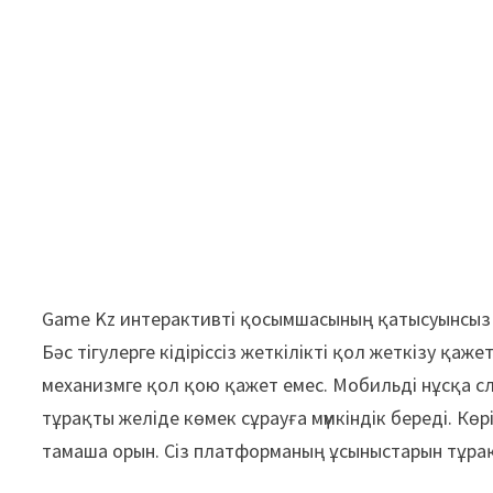
Game Kz интерактивті қосымшасының қатысуынсыз 
Бәс тігулерге кідіріссіз жеткілікті қол жеткізу қ
механизмге қол қою қажет емес. Мобильді нұсқа с
тұрақты желіде көмек сұрауға мүмкіндік береді. Кө
тамаша орын. Сіз платформаның ұсыныстарын тұрақ