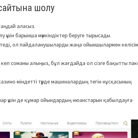
-сайтына шолу
 таңдай аласыз.
лу үшін барынша мүмкіндіктер беруге тырысады.
етеді, ол пайдаланушыларды жаңа ойыншылармен келісім
 көп соманы алыңыз, бұл жағдайда ол сізге бақытты пак
азино міндетті түрде машиналардың тегін нұсқасының
лар үшін де құмар ойындардың нюанстарын қабылдауға