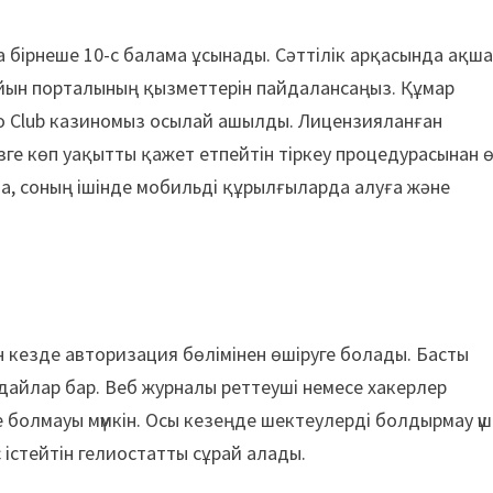
бірнеше 10-с балама ұсынады. Сәттілік арқасында ақш
і ойын порталының қызметтерін пайдалансаңыз. Құмар
to Club казиномыз осылай ашылды. Лицензияланған
ге көп уақытты қажет етпейтін тіркеу процедурасынан 
рда, соның ішінде мобильді құрылғыларда алуға және
 кезде авторизация бөлімінен өшіруге болады. Басты
ғдайлар бар. Веб журналы реттеуші немесе хакерлер
 болмауы мүмкін. Осы кезеңде шектеулерді болдырмау үш
істейтін гелиостатты сұрай алады.