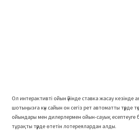
Ол интерактивті ойын үйінде ставка жасау кезінде 
шотыңызға күн сайын он сегіз рет автоматты түрде т
ойындары мен дилерлермен ойын-сауық есептеуге бі
тұрақты түрде өтетін лотереялардан алды.