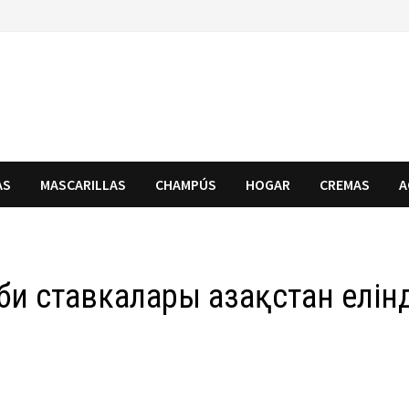
AS
MASCARILLAS
CHAMPÚS
HOGAR
CREMAS
A
 би ставкалары Қазақстан елін