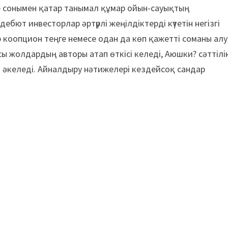
не сонымен қатар танымал құмар ойын-сауықтың
ебют инвесторлар әртүрлі жеңілдіктерді күтетін негізгі
р коопцион теңге немесе одан да көп қажетті соманы алу
сы жолдардың авторы атап өткісі келеді, Аюшки? сәттілі
 әкеледі. Айналдыру нәтижелері кездейсоқ сандар