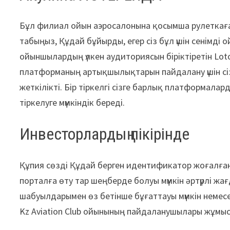
Бұл филиал ойын аэросалонына қосымша рулеткаға 
табыңыз, Құдай бұйырды, егер сіз бұл үшін сенімд
ойыншылардың үлкен аудиториясын біріктіретін Lo
платформаның артықшылықтарын пайдалану үшін сіз
жеткілікті. Бір тіркелгі сізге барлық платформала
тіркелуге мүмкіндік береді.
Инвесторлардың пікірінде
Құпия сөзді Құдай берген идентификатор жоғалған
порталға өту тар шеңберде болуы мүмкін әртүрлі жа
шабуылдарымен өз бетінше бұғаттауы мүмкін немесе
Kz Aviation Club ойынының пайдаланушылары жұмыс 