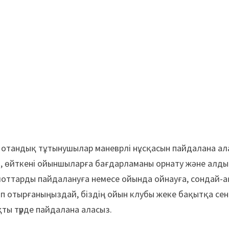
отандық тұтынушылар маневрлі нұсқасын пайдалана ал
ажет, өйткені ойыншыларға бағдарламаны орнату және алд
лоттарды пайдалануға немесе ойында ойнауға, сондай-а
ріп отырғаныңыздай, біздің ойын клубы жеке бақытқа сен
ты түрде пайдалана аласыз.