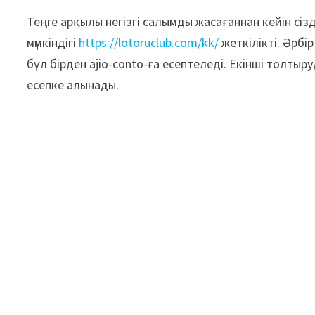
Теңге арқылы негізгі салымды жасағаннан кейін сіз
мүмкіндігі
https://lotoruclub.com/kk/
жеткілікті. Әрбі
бұл бірден ajio-conto-ға есептеледі. Екінші толтыр
есепке алынады.