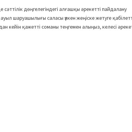
де сәттілік дөңгелегіндегі алғашқы әрекетті пайдалану
р ауыл шаруашылығы саласы үлкен жеңіске жетуге қабілетт
удан кейін қажетті соманы теңгемен алыңыз, келесі әреке