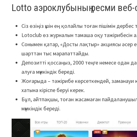
Lotto аэроклубының ресми веб
Сіз өзіңіз үшін ең қолайлы тоған пішімін дербес
Lotoclub өз журналын тамаша оқу тәжірибесін а
Сонымен қатар, «Досты лақтыр» акциясы әсер 
шарттан тыс марапаттайды.
Депозитті қоссаңыз, 2000 теңге немесе одан да
алуға мүмкіндік береді.
Жоғарыда – тәжірибе көрсеткендей, заманауи к
хатына кіріспе беруі керек.
Бұл, айтпақшы, тоған жасамаған пайдаланушы
мүмкіндік береді.