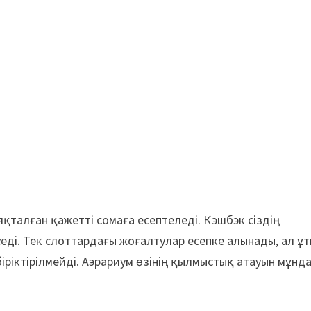
аяқталған қажетті сомаға есептеледі. Кэшбэк сіздің
үседі. Тек слоттардағы жоғалтулар есепке алынады, ал ұ
ріктірілмейді. Аэрариум өзінің қылмыстық атауын мұнд