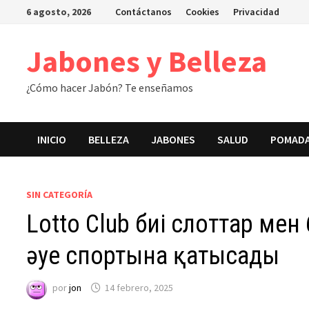
Saltar
6 agosto, 2026
Contáctanos
Cookies
Privacidad
al
contenido
Jabones y Belleza
¿Cómo hacer Jabón? Te enseñamos
INICIO
BELLEZA
JABONES
SALUD
POMAD
SIN CATEGORÍA
Lotto Club биі слоттар мен
әуе спортына қатысады
por
jon
14 febrero, 2025