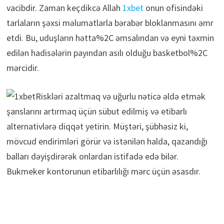
vacibdir. Zaman keçdikcə Allah
1xbet
onun ofisindəki
tarlaların şəxsi məlumatlarla bərabər bloklanmasını əmr
etdi. Bu, uduşların hətta%2C əmsalından və eyni təxmin
edilən hadisələrin payından asılı olduğu basketbol%2C
mərcidir.
Riskləri azaltmaq və uğurlu nəticə əldə etmək
şanslarını artırmaq üçün sübut edilmiş və etibarlı
alternativlərə diqqət yetirin. Müştəri, şübhəsiz ki,
mövcud endirimləri görür və istənilən halda, qazandığı
balları dəyişdirərək onlardan istifadə edə bilər.
Bukmeker kontorunun etibarlılığı mərc üçün əsasdır.