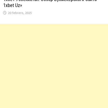
1xbet Uz»
20 febrero, 2025