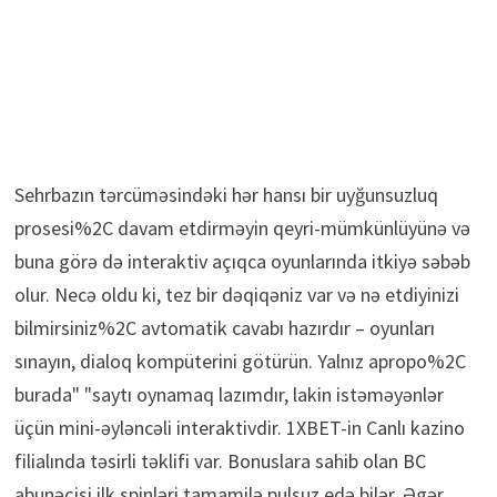
Sehrbazın tərcüməsindəki hər hansı bir uyğunsuzluq
prosesi%2C davam etdirməyin qeyri-mümkünlüyünə və
buna görə də interaktiv açıqca oyunlarında itkiyə səbəb
olur. Necə oldu ki, tez bir dəqiqəniz var və nə etdiyinizi
bilmirsiniz%2C avtomatik cavabı hazırdır – oyunları
sınayın, dialoq kompüterini götürün. Yalnız apropo%2C
burada" "saytı oynamaq lazımdır, lakin istəməyənlər
üçün mini-əyləncəli interaktivdir. 1XBET-in Canlı kazino
filialında təsirli təklifi var.
Bonuslara sahib olan BC
abunəçisi ilk spinləri tamamilə pulsuz edə bilər. Əgər