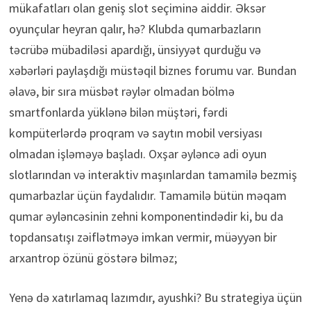
mükafatları olan geniş slot seçiminə aiddir. Əksər
oyunçular heyran qalır, hə? Klubda qumarbazların
təcrübə mübadiləsi apardığı, ünsiyyət qurduğu və
xəbərləri paylaşdığı müstəqil biznes forumu var. Bundan
əlavə, bir sıra müsbət rəylər olmadan bölmə
smartfonlarda yüklənə bilən müştəri, fərdi
kompüterlərdə proqram və saytın mobil versiyası
olmadan işləməyə başladı. Oxşar əyləncə adi oyun
slotlarından və interaktiv maşınlardan tamamilə bezmiş
qumarbazlar üçün faydalıdır. Tamamilə bütün məqam
qumar əyləncəsinin zehni komponentindədir ki, bu da
topdansatışı zəiflətməyə imkan vermir, müəyyən bir
arxantrop özünü göstərə bilməz;
Yenə də xatırlamaq lazımdır, ayushki? Bu strategiya üçün