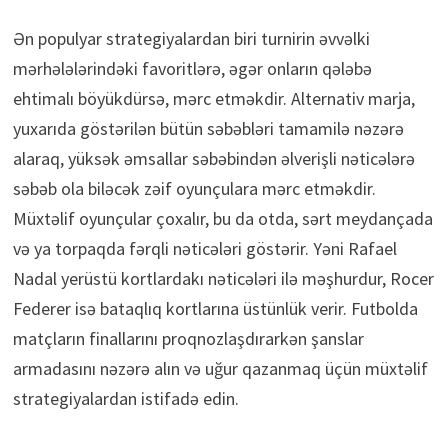
Ən populyar strategiyalardan biri turnirin əvvəlki
mərhələlərindəki favoritlərə, əgər onların qələbə
ehtimalı böyükdürsə, mərc etməkdir. Alternativ marja,
yuxarıda göstərilən bütün səbəbləri tamamilə nəzərə
alaraq, yüksək əmsallar səbəbindən əlverişli nəticələrə
səbəb ola biləcək zəif oyunçulara mərc etməkdir.
Müxtəlif oyunçular çoxalır, bu da otda, sərt meydançada
və ya torpaqda fərqli nəticələri göstərir. Yəni Rafael
Nadal yerüstü kortlardakı nəticələri ilə məşhurdur, Rocer
Federer isə bataqlıq kortlarına üstünlük verir. Futbolda
matçların finallarını proqnozlaşdırarkən şanslar
armadasını nəzərə alın və uğur qazanmaq üçün müxtəlif
strategiyalardan istifadə edin.