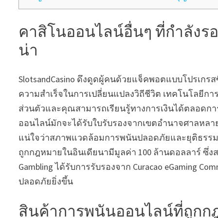
คาสิโนออนไลน์อื่นๆ ที่กำลัง
น่า
SlotsandCasino ดึงดูดผู้คนด้วยแจ็คพอตแบบโปรเกร
ความสำเร็จในการเปลี่ยนแปลงวิถีชีวิต เทคโนโลยีการ
ส่วนตัวและคุณสามารถเรียนรู้ทางการเงินได้ตลอด
ออนไลน์มักจะได้รับใบรับรองจากเขตอำนาจศาลหลายแห่
แน่ใจว่าสภาพแวดล้อมการพนันปลอดภัยและยุติธรรม ภ
ถูกกฎหมายในอินเดียนามีมูลค่า 100 ล้านดอลลาร์ ซึ่ง
Gambling ได้รับการรับรองจาก Curacao eGaming Co
ปลอดภัยยิ่งขึ้น
สินค้าการพนันออนไลน์ที่ถูกก