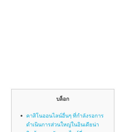
บล็อก
คาสิโนออนไลน์อื่นๆ ที่กำลังรอการ
ดำเนินการส่วนใหญ่ในอินเดียน่า