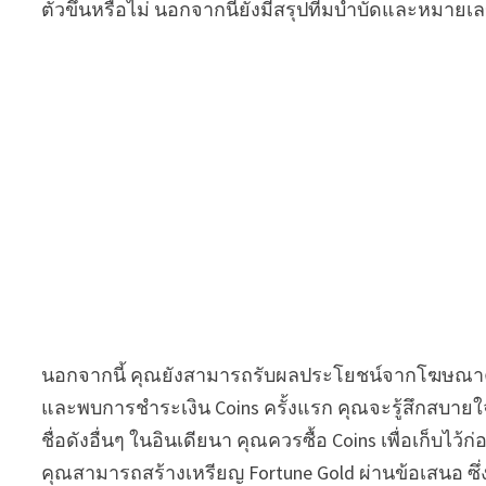
ตัวขึ้นหรือไม่ นอกจากนี้ยังมีสรุปทีมบำบัดและหมายเ
นอกจากนี้ คุณยังสามารถรับผลประโยชน์จากโฆษณาคาสิโ
และพบการชำระเงิน Coins ครั้งแรก คุณจะรู้สึกสบายใจ
ชื่อดังอื่นๆ ในอินเดียนา คุณควรซื้อ Coins เพื่อเก็บ
คุณสามารถสร้างเหรียญ Fortune Gold ผ่านข้อเสนอ ซึ่