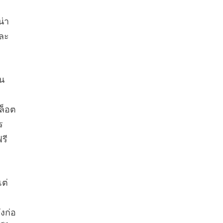
น่า
และ
โน
ล็อต
ร
รี
ต่
งก่อ