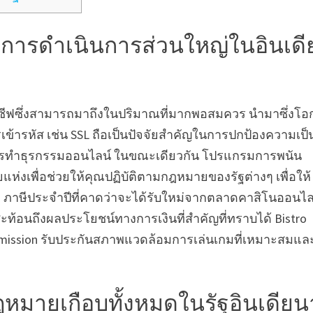
รอการดำเนินการส่วนใหญ่ในอินเดี
สซีฟซึ่งสามารถมาถึงในปริมาณที่มากพอสมควร นำมาซึ่งโอ
เข้ารหัส เช่น SSL ถือเป็นปัจจัยสำคัญในการปกป้องความเป็
การทำธุรกรรมออนไลน์ ในขณะเดียวกัน โปรแกรมการพนัน
งเพื่อช่วยให้คุณปฏิบัติตามกฎหมายของรัฐต่างๆ เพื่อให้
าษีประจำปีที่คาดว่าจะได้รับใหม่จากตลาดคาสิโนออนไลน์
สะท้อนถึงผลประโยชน์ทางการเงินที่สำคัญที่ทราบได้ Bistro
mmission รับประกันสภาพแวดล้อมการเล่นเกมที่เหมาะสมแล
ฎหมายเกือบทั้งหมดในรัฐอินเดียน