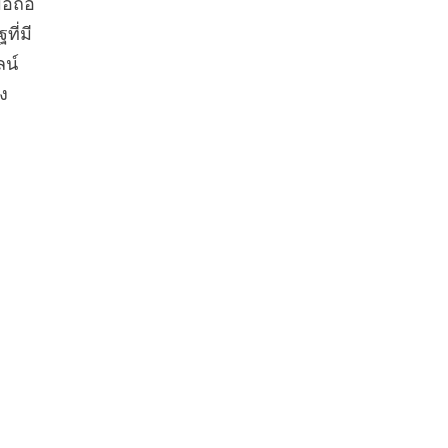
ี่มี
น์
ง