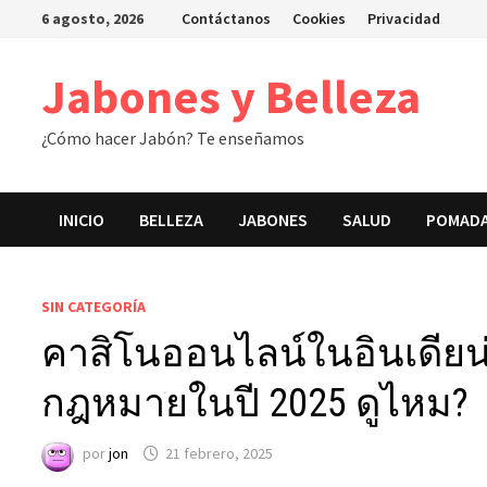
Saltar
6 agosto, 2026
Contáctanos
Cookies
Privacidad
al
contenido
Jabones y Belleza
¿Cómo hacer Jabón? Te enseñamos
INICIO
BELLEZA
JABONES
SALUD
POMAD
SIN CATEGORÍA
คาสิโนออนไลน์ในอินเดียน่า
กฎหมายในปี 2025 ดูไหม?
por
jon
21 febrero, 2025